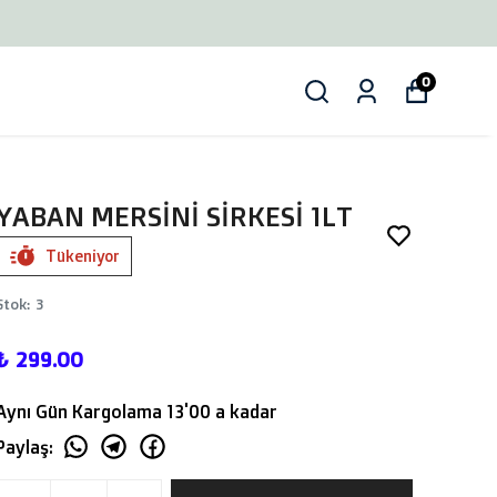
0
YABAN MERSİNİ SİRKESİ 1LT
Tükeniyor
Stok
:
3
₺ 299.00
Aynı Gün Kargolama 13'00 a kadar
Paylaş
: