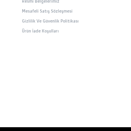
Resmi Belgelerimiz
Mesafeli Satış Sözleşmesi
Gizlilik Ve Güvenlik Politikası
Ürün İade Koşulları