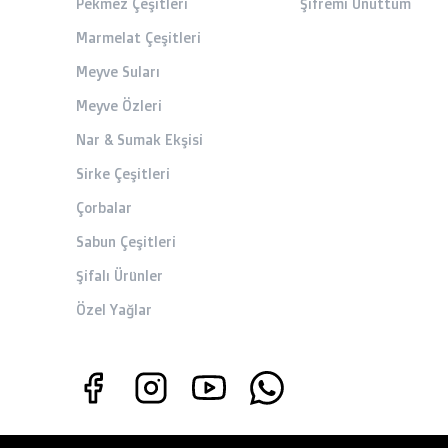
Pekmez Çeşitleri
Şifremi Unuttum
Marmelat Çeşitleri
Meyve Suları
Meyve Özleri
Nar & Sumak Ekşisi
Sirke Çeşitleri
Çorbalar
Sabun Çeşitleri
Şifalı Ürünler
Özel Yağlar