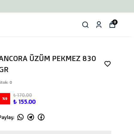
0
ANCORA ÜZÜM PEKMEZ 830
GR
Stok
:
0
₺ 170.00
%
9
₺ 155.00
Paylaş
: