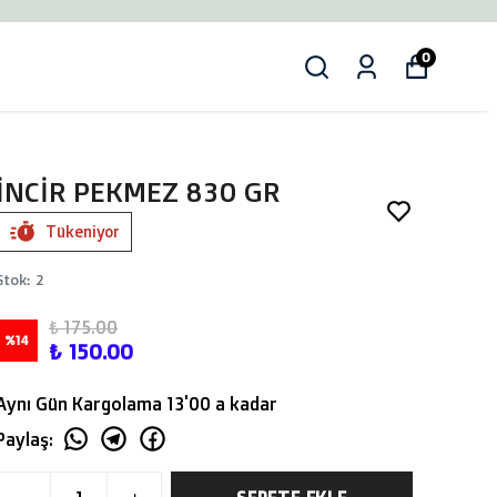
0
İNCİR PEKMEZ 830 GR
Tükeniyor
Stok
:
2
₺ 175.00
%
14
₺ 150.00
Aynı Gün Kargolama 13'00 a kadar
Paylaş
: