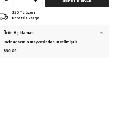
SEPETE EKLE
350 TL üzeri
ücretsiz kargo
Ürün Açıklaması
İncir ağacının meyvesinden üretilmiştir
830 GR