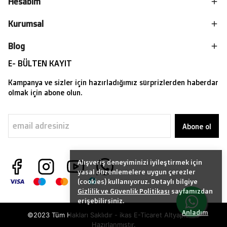
Hesabım
Kurumsal
Blog
E- BÜLTEN KAYIT
Kampanya ve sizler için hazırladığımız sürprizlerden haberdar
olmak için abone olun.
Abone ol
Alışveriş deneyiminizi iyileştirmek için
yasal düzenlemelere uygun çerezler
(cookies) kullanıyoruz. Detaylı bilgiye
Gizlilik ve Güvenlik Politikası
sayfamızdan
erişebilirsiniz.
Anladım
©2023 Tüm Hakları Saklıdır - ikas E-Ticaret
Altyapısı ile
Hazırlanmıştır.